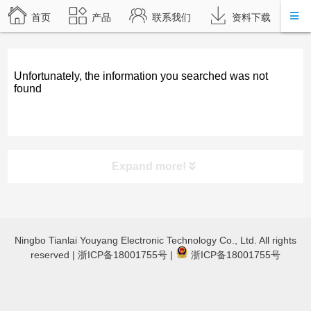
首页
产品
联系我们
资料下载
Unfortunately, the information you searched was not
found
Expand more!
product category
Ningbo Tianlai Youyang Electronic Technology Co., Ltd. All rights
TL-JX3030 立体声蓝牙功放
reserved |
浙ICP备18001755号
|
浙ICP备18001755号
TL-JX600蓝牙数字功放