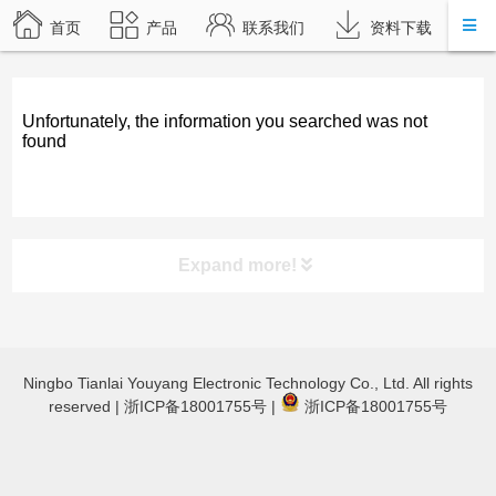
首页
产品
联系我们
资料下载
Unfortunately, the information you searched was not
found
Expand more!
product category
Ningbo Tianlai Youyang Electronic Technology Co., Ltd. All rights
TL-JX3030 立体声蓝牙功放
reserved |
浙ICP备18001755号
|
浙ICP备18001755号
TL-JX600蓝牙数字功放