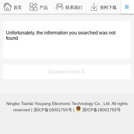
首页
产品
联系我们
资料下载
Unfortunately, the information you searched was not
found
Expand more!
product category
Ningbo Tianlai Youyang Electronic Technology Co., Ltd. All rights
TL-JX3030 立体声蓝牙功放
reserved |
浙ICP备18001755号
|
浙ICP备18001755号
TL-JX600蓝牙数字功放