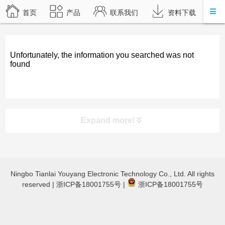
首页
产品
联系我们
资料下载
Unfortunately, the information you searched was not
found
Expand more!
product category
Ningbo Tianlai Youyang Electronic Technology Co., Ltd. All rights
TL-JX3030 立体声蓝牙功放
reserved |
浙ICP备18001755号
|
浙ICP备18001755号
TL-JX600蓝牙数字功放