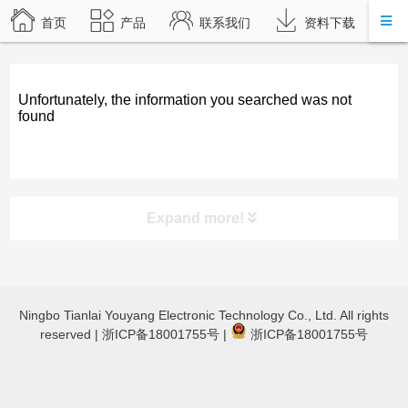
首页
产品
联系我们
资料下载
Unfortunately, the information you searched was not
found
Expand more!
product category
Ningbo Tianlai Youyang Electronic Technology Co., Ltd. All rights
TL-JX3030 立体声蓝牙功放
reserved |
浙ICP备18001755号
|
浙ICP备18001755号
TL-JX600蓝牙数字功放