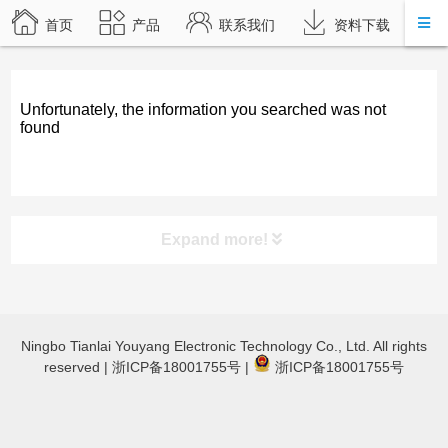
首页
产品
联系我们
资料下载
Unfortunately, the information you searched was not
found
Expand more!
product category
Ningbo Tianlai Youyang Electronic Technology Co., Ltd. All rights
TL-JX3030 立体声蓝牙功放
reserved |
浙ICP备18001755号
|
浙ICP备18001755号
TL-JX600蓝牙数字功放