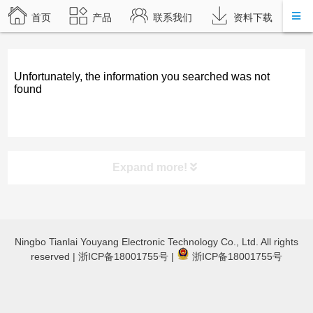
首页
产品
联系我们
资料下载
Unfortunately, the information you searched was not
found
Expand more!
product category
Ningbo Tianlai Youyang Electronic Technology Co., Ltd. All rights
TL-JX3030 立体声蓝牙功放
reserved |
浙ICP备18001755号
|
浙ICP备18001755号
TL-JX600蓝牙数字功放