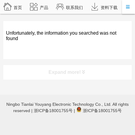
首页
产品
联系我们
资料下载
Unfortunately, the information you searched was not
found
Expand more!
product category
Ningbo Tianlai Youyang Electronic Technology Co., Ltd. All rights
TL-JX3030 立体声蓝牙功放
reserved |
浙ICP备18001755号
|
浙ICP备18001755号
TL-JX600蓝牙数字功放