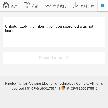
首页
产品
联系我们
资料下载
Unfortunately, the information you searched was not
found
Expand more!
product category
Ningbo Tianlai Youyang Electronic Technology Co., Ltd. All rights
TL-JX3030 立体声蓝牙功放
reserved |
浙ICP备18001755号
|
浙ICP备18001755号
TL-JX600蓝牙数字功放