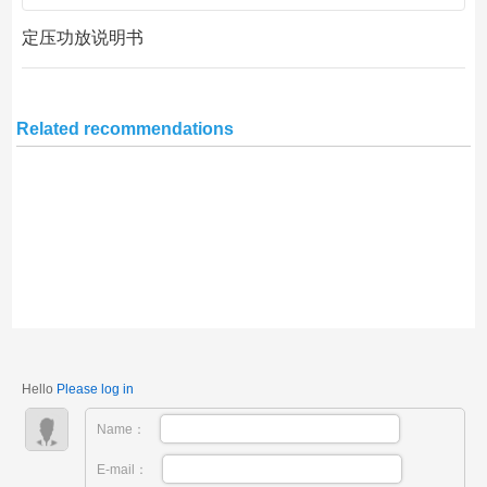
定压功放说明书
Related recommendations
Hello
Please log in
Name：
E-mail：